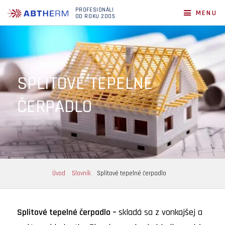
PROFESIONÁLI
MENU
OD ROKU 2005
SPLITOVÉ TEPELNÉ
ČERPADLO
Úvod
Slovník
Splitové tepelné čerpadlo
Splitové tepelné čerpadlo –
skladá sa z vonkajšej a