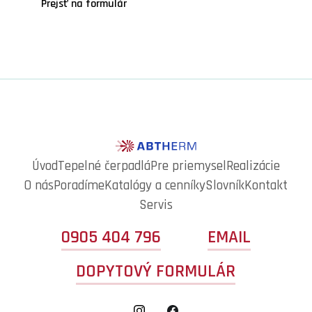
Prejsť na formulár
Úvod
Tepelné čerpadlá
Pre priemysel
Realizácie
O nás
Poradíme
Katalógy a cenníky
Slovník
Kontakt
Servis
0905 404 796
EMAIL
DOPYTOVÝ FORMULÁR