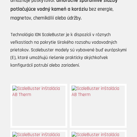
umožňuje poskytovať
dlhoročné spoľahlivé služby
potlačujúce vodný kameň a koróziu
bez energie,
magnetov, chemikálií alebo údržby.
Technológia ION ScaleBuster je k dispozícii v rôznych
veľkostiach na pokrytie širokého rozsahu vodovodných
prietokov. Scalebuster modely sú vybavené buď európskymi
(E), ktoré umožňujú riešenie prakticky akýchkoľvek
konfigurácií potrubí alebo zariadení.