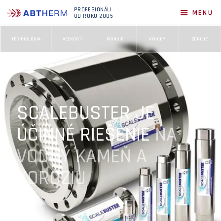
PROFESIONÁLI
MENU
OD ROKU 2005
TECHNOLÓGIA
VEĽKOSTI
PRINCÍP
VÝHODY
ZDROJE
SCALEBUSTER JE
ÚČINNÉ RIEŠENIE
NA
VODNÝ KAMEŇ A
KORÓZIU