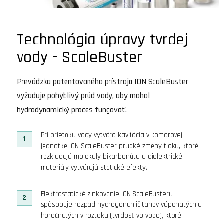
Technológia úpravy tvrdej
vody - ScaleBuster
Prevádzka patentovaného prístroja ION ScaleBuster
vyžaduje pohyblivý prúd vody, aby mohol
hydrodynamický proces fungovať.
Pri prietoku vody vytvára kavitácia v komorovej
1
jednotke ION ScaleBuster prudké zmeny tlaku, ktoré
rozkladajú molekuly bikarbonátu a dielektrické
materiály vytvárajú statické efekty.
Elektrostatické zinkovanie ION ScaleBusteru
2
spôsobuje rozpad hydrogenuhličitanov vápenatých a
horečnatých v roztoku (tvrdosť vo vode), ktoré