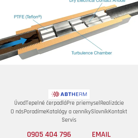
Úvod
Tepelné čerpadlá
Pre priemysel
Realizácie
O nás
Poradíme
Katalógy a cenníky
Slovník
Kontakt
Servis
0905 404 796
EMAIL