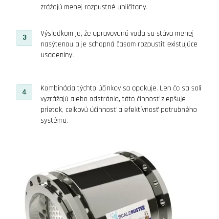
zrážajú menej rozpustné uhličitany.
Výsledkom je, že upravovaná voda sa stáva menej
3
nasýtenou a je schopná časom rozpustiť existujúce
usadeniny.
Kombinácia týchto účinkov sa opakuje. Len čo sa soli
4
vyzrážajú alebo odstránia, táto činnosť zlepšuje
prietok, celkovú účinnosť a efektívnosť potrubného
systému.