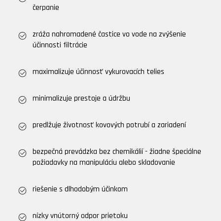
čerpanie
zráža nahromadené častice vo vode na zvýšenie
účinnosti filtrácie
maximalizuje účinnosť vykurovacích telies
minimalizuje prestoje a údržbu
predlžuje životnosť kovových potrubí a zariadení
bezpečná prevádzka bez chemikálií - žiadne špeciálne
požiadavky na manipuláciu alebo skladovanie
riešenie s dlhodobým účinkom
nízky vnútorný odpor prietoku