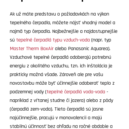
Ak už máte predstavu o požiadavkách na výkon
tepelného čerpadla, môžete nájsť vhodný model a
najmä typ čerpadla. Najbežnejšie a najdostupnejšie
sú
tepelné čerpadlá typu vzduch-voda
(napr. typ
Master Therm BoxAir
alebo Panasonic Aquarea).
Vzduchové tepelné čerpadlá odoberajú potrebnú
energiu z okolitého vzduchu, tzn. ich inštalácia je
prakticky možná všade. Zároveň ale pre vašu
novostavbu môže byť účinnejšie odoberať teplo z
podzemnej vody (
tepelné čerpadlá voda-voda
-
napríklad z vŕtanej studne či jazera) alebo z pôdy
(čerpadlá zem-voda). Tieto čerpadlá sú jasne
najúčinnejšie, pracujú v monovalencii a majú
stabilnú účinnosť bez ohľadu na ročné obdobie a