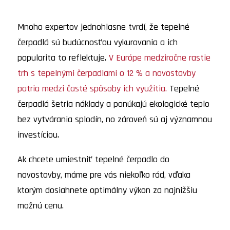
Mnoho expertov jednohlasne tvrdí, že tepelné
čerpadlá sú budúcnosťou vykurovania a ich
popularita to reflektuje.
V Európe medziročne rastie
trh s tepelnými čerpadlami o 12 % a novostavby
patria medzi časté spôsoby ich využitia.
Tepelné
čerpadlá šetria náklady a ponúkajú ekologické teplo
bez vytvárania splodín, no zároveň sú aj významnou
investíciou.
Ak chcete umiestniť tepelné čerpadlo do
novostavby, máme pre vás niekoľko rád, vďaka
ktorým dosiahnete optimálny výkon za najnižšiu
možnú cenu.