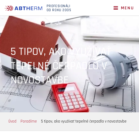
PROFESIONÁLI
MENU
OD ROKU 2005
5 TIPOV, AKO VYUŽÍVAŤ
TEPELNÉ ČERPADLO V
NOVOSTAVBE
Úvod
Poradíme
5 tipov, ako využívať tepelné čerpadlo v novostavbe